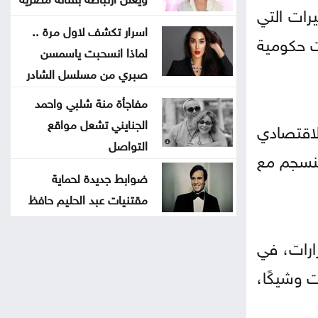
رات التي
اسرار تكشف لاول مرة ..
ت حكومية
لماذا انسحبت ياسمسن
صبري من مسلسل الشادر
مفاجأة منة شلبي واحمد
الجنايني تشعل مواقع
لاقتصادي
التواصل
ينسجم مع
ضوابط جديدة لحماية
مقتنيات عبد الحليم حافظ
ارات، في
 وشيكًا،