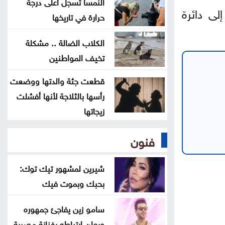
النمسا تسجل أعلى درجة
العراق يناقش مع إيران ترتيبات تصدير
لى دائرة
حرارة في تاريخها
النفط
الكلاب الضالة .. مشكلة
ماذا يحدث لدماغك عند تناول الفول
تخيف المواطنين
السوداني يوميًا؟
قطعت جثة والدتها ووضعت
كيف يخدعنا الذكاء الاصطناعي
رأسها بالثلاجة لأنها أفشلت
بمخرجات مصقولة بلا جوهر
زيجاتها
فنون
شيرين لمشهور تيك توك:
بحبك وبموت فيك
سامو زين يفاجئ جمهوره
ويعلن ارتباطه بفنانة مصرية