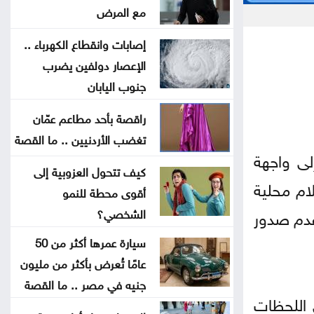
مع المرض
الأردن يدين الهجوم الإيراني على ناقلة
إصابات وانقطاع الكهرباء ..
إماراتية في هرمز
الإعصار دولفين يضرب
جنوب اليابان
حماس تؤكد استعدادها لتنفيذ اتفاق
غزة شرط التزام إسرائيل به
راقصة بأحد مطاعم عمّان
تغضب الأردنيين .. ما القصة
الحكومة تواصل تنفيذ 343 مشروعاً
لى واجهة
كيف تتحول العزوبية إلى
لدعم التحديث الاقتصادي
ام محلية
أقوى محطة للنمو
 عدم صدور
الشخصي؟
فشل أمريكا وحلف مكة الجديد
سيارة عمرها أكثر من 50
عراقجي: اتفاق وشيك مع عُمان لفتح
عامًا تُعرض بأكثر من مليون
مسار ملاحي جديد عبر هرمز
جنيه في مصر .. ما القصة
 اللحظات