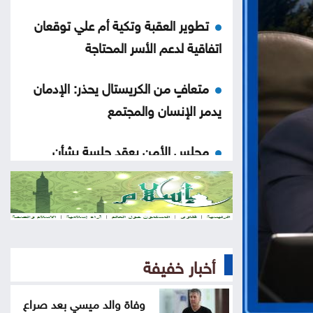
تطوير العقبة وتكية أم علي توقعان
اتفاقية لدعم الأسر المحتاجة
متعافٍ من الكريستال يحذر: الإدمان
يدمر الإنسان والمجتمع
مجلس الأمن يعقد جلسة بشأن
الضفة الغربية الثلاثاء
الترخيص المتنقل المسائي للمركبات
في برقش الأحد
أخبار خفيفة
الحكومة تعلن بدء أعمال تصميم
تلفريك عمّان
وفاة والد ميسي بعد صراع