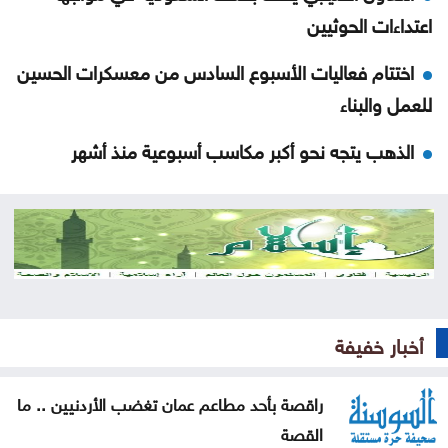
اعتداءات الحوثيين
اختتام فعاليات الأسبوع السادس من معسكرات الحسين
للعمل والبناء
الذهب يتجه نحو أكبر مكاسب أسبوعية منذ أشهر
بعد العدوان الواسع .. الاحتلال ينسحب من مخيم قلنديا
وكفر عقب
المغرب يتعاون لإعادة القُصّر المغاربة الموجودين لدى
إسبانيا
أخبار خفيفة
ارتفاع الدولار مقابل الين واليورو الجمعة
أسعار النفط تواصل ارتفاعها الجمعة
راقصة بأحد مطاعم عمان تغضب الأردنيين .. ما
القصة
طقس صيفي عادي اليوم وارتفاع الأحد والاثنين