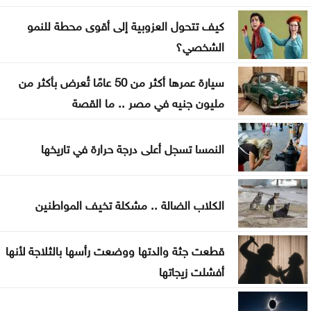
كيف تتحول العزوبية إلى أقوى محطة للنمو
بعد أقوى صعود منذ فبراير .. إلى أين تتجه أسعار
الشخصي؟
الذهب؟
سيارة عمرها أكثر من 50 عامًا تُعرض بأكثر من
تهنئة لــ الدكتور القاضي بسام التلاهين
مليون جنيه في مصر .. ما القصة
بعد موسم التخريج .. هل أصبحت الشهادة الجامعية
كافية؟
النمسا تسجل أعلى درجة حرارة في تاريخها
العنف ضد المرأة .. حق ام جريمة اختيار
الكلاب الضالة .. مشكلة تخيف المواطنين
قطعت جثة والدتها ووضعت رأسها بالثلاجة لأنها
أفشلت زيجاتها