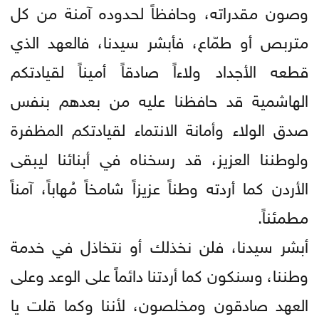
وصون مقدراته، وحافظاً لحدوده آمنة من كل
متربص أو طمّاع، فأبشر سيدنا، فالعهد الذي
قطعه الأجداد ولاءاً صادقاً أميناً لقيادتكم
الهاشمية قد حافظنا عليه من بعدهم بنفس
صدق الولاء وأمانة الانتماء لقيادتكم المظفرة
ولوطننا العزيز، قد رسخناه في أبنائنا ليبقى
الأردن كما أردته وطناً عزيزاً شامخاً مُهاباً، آمناً
مطمئناً.
أبشر سيدنا، فلن نخذلك أو نتخاذل في خدمة
وطننا، وسنكون كما أردتنا دائماً على الوعد وعلى
العهد صادقون ومخلصون، لأننا وكما قلت يا