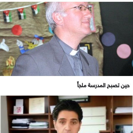
حين تصبح المدرسة ملجأً