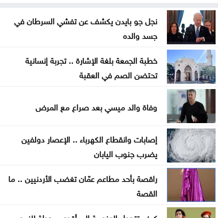
سيدات الجزائر يحققن إنجازا تاريخيا ببلوغ نصف نهائي
أمم إفريقيا
نجل جو بايدن يكشف عن تفشي السرطان في
جسد والده
شقة مهجورة في الرصيفة تثير شكاوى السكان ..
تفاصيل
خطبة الجمعة بلغة الإشارة .. تجربة إنسانية
تحتضن الصم في العقبة
السعودية واليمن وقطر ترحب ببيان مجلس الأمن إزاء
هجمات الحوثيين
وفاة والد ميسي بعد صراع مع المرض
المنتخب الوطني ت 20 يتغلب على نظيره الكويتي وديا
إصابات وانقطاع الكهرباء .. الإعصار دولفين
الصفدي والزياني يبحثان تطورات الأوضاع الإقليمية
يضرب جنوب اليابان
وسبل إنهاء التصعيد
راقصة بأحد مطاعم عمّان تغضب الأردنيين .. ما
اضطرابات جوية موسمية تضرب مناطق عربية خلال
القصة
الأيام المقبلة
كيف تتحول العزوبية إلى أقوى محطة للنمو