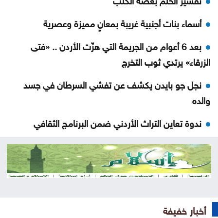
أسماء بنات أجنبية غريبة بمعانٍ مميزة وعصرية
بعد 6 أعوام من الجريمة التي هزّت الأردن .. «فتى
الزرقاء» يرتدي ثوب التخرج
نجل جو بايدن يكشف عن تفشي السرطان في جسد
والده
ندوة تعاين التراث الأردني ضمن البرنامج الثقافي
لمهرجان جرش
مستوطنون يهاجمون مسجدا بالضفة والجيش يعتقل 7
فلسطينيين
سوريا .. إحباط محاولة تهريب أسلحة وذخائر إلى لبنان
أخبار خفيفة