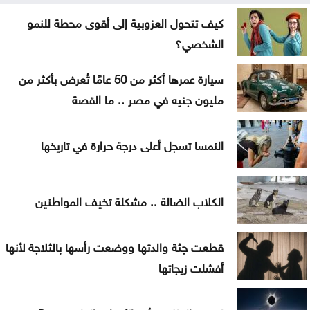
إصابة طفلين فلسطينيين بنيران الجيش الإسرائيلي في
غزة
كيف تتحول العزوبية إلى أقوى محطة للنمو
الشخصي؟
بلال احمد المحاسنه مبارك المسمى الجديد
سيارة عمرها أكثر من 50 عامًا تُعرض بأكثر من
الأشغال تبدأ السبت أعمال صيانة طريق معان – البادية
مليون جنيه في مصر .. ما القصة
تخفيض عدد أعضاء مجلس التعليم العالي ومجالس
الأمناء
النمسا تسجل أعلى درجة حرارة في تاريخها
توافق مبدئي على آلية تعيين المدير التنفيذي للبلديات
الكلاب الضالة .. مشكلة تخيف المواطنين
اليرموك تطلق اسم اليوبيل الذهبي على خريجي الفوج
47 من طلبتها
قطعت جثة والدتها ووضعت رأسها بالثلاجة لأنها
تعيين سفيرين جديدين لبيلاروس والبيرو غير مقيمين
أفشلت زيجاتها
جمعية أطباء القلب الأردنية تنظم ندوة علمية