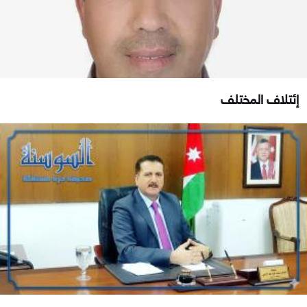
إئتلاف المختلف