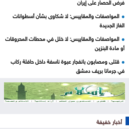
فرض الحصار على إيران
المواصفات والمقاييس: لا شكاوى بشأن أسطوانات
الغاز الجديدة
المواصفات والمقاييس: لا خلل في محطات المحروقات
أو مادة البنزين
قتلى ومصابون بانفجار عبوة ناسفة داخل حافلة ركاب
في جرمانا بريف دمشق
العراق يستلم 500 مليون دولار من البنك المركزي
الأميركي
إرادة ملكية بتعيين رئيس الديوان الملكي ومدير مكتب
الملك في مجلس الأمن القومي
أخبار خفيفة