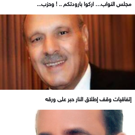
مجلس النواب… اركوا بارودتكم .. ! وحزب...
إتفاقيات وقف إطلاق النار حبر على ورقه