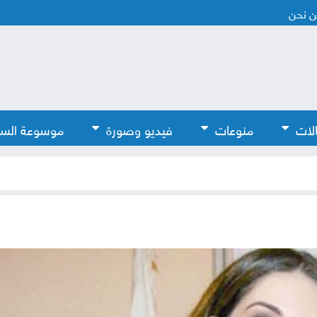
 نحن
لات
منوعات
فيديو وصورة
موسوعة الس