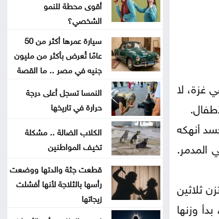
استهدف حافلة في جرمانا بريف دمشق
أقوى محطة للنمو
الشخصي؟
غوتيريش يدعو روسيا وأوكرانيا إلى
سيارة عمرها أكثر من 50
تجنب استهداف المدنيين
عامًا تُعرض بأكثر من مليون
جنيه في مصر .. ما القصة
المواصفات والمقاييس: 25% من
 غزة، لا
النمسا تسجل أعلى درجة
المنتجات تحمل علامات تجارية مقلدة
أطفال.
حرارة في تاريخها
الدفاع اليمنية تؤكد سقوط قتلى
جسد أنهكه
الكلاب الضالة .. مشكلة
وجرحى في هجوم حوثي وتتوعد بالرد
 المدمر.
تخيف المواطنين
تغيير مسار 49 سفينة وتعطيل
قطعت جثة والدتها ووضعت
سفينتين ضمن عمليات فرض الحصار
رأسها بالثلاجة لأنها أفشلت
ن ثلاثين
على إيران
زيجاتها
بدأ وزنها