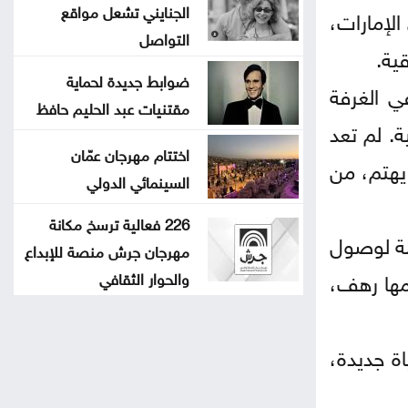
الجنايني تشعل مواقع
لإمارات،
التواصل
ية.
ضوابط جديدة لحماية
ي الغرفة
مقتنيات عبد الحليم حافظ
ة. لم تعد
اختتام مهرجان عمّان
يهتم، من
السينمائي الدولي
226 فعالية ترسخ مكانة
لة لوصول
مهرجان جرش منصة للإبداع
مها رهف،
والحوار الثقافي
ة جديدة،