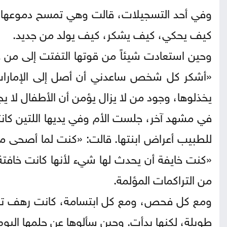
وفي أحد التسجيلات، قالت وهي تمسح دموعها ا
كيف يحكي، كيف يشكر، كيف يولد من جديد.
وحين استعادت شيئاً من قوتها التفتت إلى من 
«أشكر كل شخص ساعدني أن أصل إلى الإمارات.» 
يخذلوها، وجود من لا يزال يؤمن أن الأطفال لا 
في مشهد آخر، جلست الأم وفي يديها اللتين كان
للطبيب أعراض ابنتها. قالت: «كنت لما أصحى م
«كنت خايفة أن يحدث لها شيء لأنها كانت خافتة 
من التراكمات المؤلمة.
ومع كل فحص، ومع كل ابتسامة، كانت رهف تعود.
طويلة، لكنها بدأت. وحين سألوها عن حلمها اليوم،