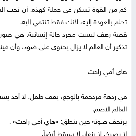
كم من القوة تسكن في جملة كهذه. أن تحب المك
تحلم بالعودة إليه، لأنك فقط تنتمي إليه.
قصة رهف ليست مجرد حالة إنسانية. هي صورة 
تذكير أن العالم لا يزال يحتوي على ضوء، وأن فين
هاي أمي راحت
في ردهة مزدحمة بالوجع، يقف طفل. لا أحد يسنده
العالم الأصم.
يرتجف صوته حين ينطق: «هاي أمي راحت» .
لا يصرخ. لا ينهار. لا يسقط أرضاً.