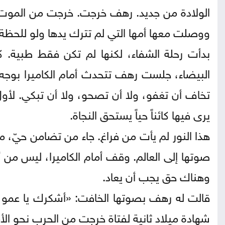
الولادة من جديد. رهف خرجت. خرجت من الموت، 
ووصلت معها أمها التي لم تترك يدها ولو للحظة. 
بدأت رحلة الشفاء، لكنها لم تكن فقط طبية. ك
البيضاء، جلست رهف تتحدث أمام الكاميرا بوجه أ
تخاف أن تغفو، ولا أن تصحو، ولا أن تبكي. ل
يرى فيها كائناً حياً يستحق النجاة.
هذا النور لم يأت من فراغ. جاء من تضامن حيّ،
صوتها إلى العالم. وقف أمام الكاميرا، ليس من
وهناك حق يجب أن يعاد.
قالت له رهف بصوتها الخافت: «أشكرك يا عمو ها
شهادة ميلاد ثانية لفتاة خرجت من الحرب نحو الأ