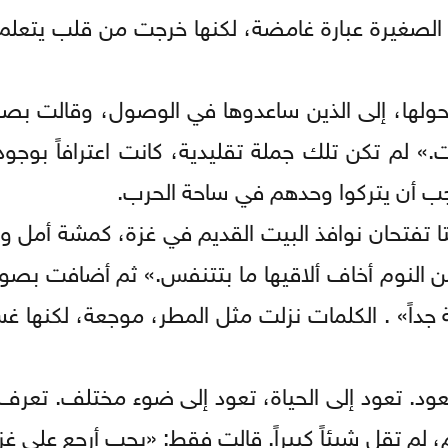
لصغيرة عبارة غامضة، لكنها خرجت من قلب يتعلم
حولها، إلى الذين ساعدوها في الوصول، وقالت بص
لم تكن تلك جملة تقليدية، كانت اعترافاً بوجود
يجب أن يتركوا وحدهم في ساحة الحرب.
تا تفتحان نوافذ البيت القديم في غزة، كمشة أمل 
ن النوم أخاف ألاقيها ما بتتنفس.» ثم أضافت بص
جداً» . الكلمات نزلت مثل المطر، موجعة، لكنها غس
 تعود إلى الحياة، تعود إلى ضوء مختلف. تعرف أ
 لم تقل شيئاً كبيراً. قالت فقط: «بحب أرجع على غزة