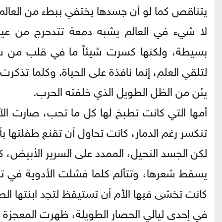
يتناقص كما لو أن جسدها يختفي ببطء من العالم.
لا شيء في العالم يشبه دمعة تتدحرج من عين
بسيطة، ولكنها كسرت شيئاً ما في قلب من سمع
لتلقي العلم، إنما نافذة على الحياة. وكلما تذكر
يئن من الظل الطويل الذي خلفته الحرب.
أمها التي كانت تطبخ لها كل ما تحب، صارت الآ
تنكسر رغم الدمار، كانت تحاول أن تقنع طفلتها بأن
لكن الجسد النحيل، الممدد على السرير الأبيض، 
يسقط شعرها، وتتألم كلما فشلت الأدوية في تهد
كانت تخشى فيها الأم أن تستيقظ لتجد ابنتها ال
في إحدى ليالي الحصار الطويلة، ظهرت المعجزة ع