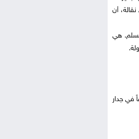
قالة، أن
تسلم. هي
لة.
ً في جدار