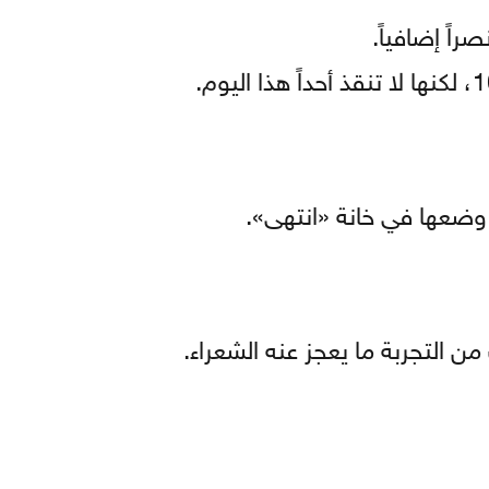
اً إضافياً.
ه وضعها في خانة «انتهى».
ن التجربة ما يعجز عنه الشعراء.