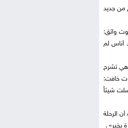
 من جديد
وت واثق:
 أناس لم
وهي تشرح
وت خافت:
لت شيئاً
ن الرحلة
 بخير» .