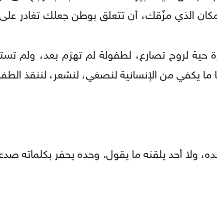
ان الذي مزّقك، أن تتعلق بوطن جعلك تغادر على ن
حية لروح تصارع، لطفولة لم تهزم بعد، ولم تس
ا ما يكفي من الإنسانية لنصغي، لنشعر، لننقذ الطفو
، ولا أحد يلقنه ما يقول. وحده يحفر بكلماته صدعا