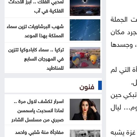
لمحبي الفلك .. أبرز الأحداث
المواصفات والمقاييس: لا شكاوى
الفلكية في آب
بشأن أسطوانات الغاز الجديدة
ت الجملة
شهب البرشاويات تزين سماء
جرد مكان
المواصفات والمقاييس: لا خلل في
المملكة بهذا الموعد
محطات المحروقات أو مادة البنزين
ء، وجسدها
تركيا .. سماء كابادوكيا تتزين
في المهرجان السابع
قتلى ومصابون بانفجار عبوة ناسفة
 التي لم
للمناطيد
داخل حافلة ركاب في جرمانا بريف
دمشق
ل.
فنون
تبكي حين
العراق يستلم 500 مليون دولار من
اسرار تكشف لاول مرة ..
وم… ليال
البنك المركزي الأميركي
لماذا انسحبت ياسمسن
صبري من مسلسل الشادر
غزة يشبه
مفاجأة منة شلبي واحمد