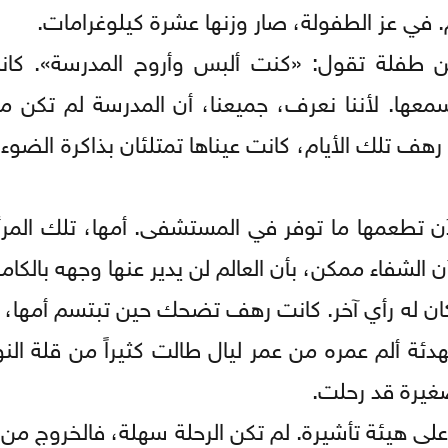
 في عز الطفولة، صار وزنها عشرة كيلوغرامات.
 طفلة تقول: «كنت ألبس وأروح المدرسة». كان
ها. لأننا نعرف، جميعنا، أن المدرسة لم تكن م
ت رهف تلك الأيام، كانت عيناها تمتلئان بذاكرة الضو
ن تطعمها ما توفر في المستشفى. أمها، تلك المرأة
 الشفاء ممكن، بأن العالم لن يدير عنها وجهه بالكام
كان له رأي آخر. كانت رهف تضحك حين تبتسم أمها، 
ئة ألم عمره من عمر ليال طالت كثيراً من قلة الن
صغيرة قد رحلت.
لى هيئة تأشيرة. لم تكن الرحلة سهلة، فالخروج من 