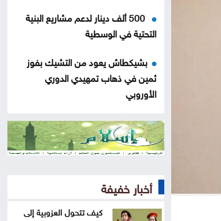
500 ألف دينار لدعم مشاريع البنية
التحتية في الوسطية
بشيكطاش يعود من التشيك بفوز
ثمين في ذهاب تمهيدي الدوري
الأوروبي
أوغندا توافق على نشر وحدة من
جيشها في غزة
إسطنبول .. ثالث أكبر سفينة رافعات
بالعالم تمر عبر مضيق البوسفور
أخبار خفيفة
الأردن يدين التفجير الإرهابي الذي
كيف تتحول العزوبية إلى