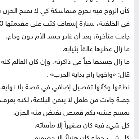
كأن الروح فيه تخرج متماسكة كي لا تمنح الحزن نصر
في الخلفية، سيارة إسعاف كتب على مقدمتها 10، لكنها لا تنقذ أحداً هذا اليوم.
جاءت متأخرة، بعد أن غادر جسد الأم دون وداع.
ما زال عطرها عالقاً بثيابه.
ما زال جسدها حياً في ذاكرته، وإن كان العالم كل
قال: «وأخويا راح بداية الحرب» .
نطقها وكأنها تفصيل إضافي في قصة بلا نهاية.
جملة جاءت من طفل لا يتقن البلاغة، لكنه يعرف م
يمسح عينيه بكم قميص يفيض منه الحزن.
كل شيء فيه كان صغيراً إلا مأساته.
كل شيء حوله كان هزيلاً إلا حضوره.