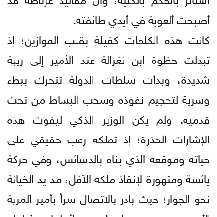
أصبحت ألعوبة في أيدي طائفته.
كانت هذه الكلمات كفيلة بقلب الموازين؛ إذ
تبدلت حظوة ابن نغرالة عند الأمير إلى ريبة
شديدة، وبدأت سلطات الدولة تتحرك ببطء
وسرية لتحجيم نفوذه وسحب البساط من تحت
قدميه. ولم يكن الوزير الذكي ليفوت هذه
الإشارات الحذرة؛ إذ تملكه رعب حقيقي على
حياته وموقعه الذي بناه بالدسائس، وفي حركة
يائسة ومتهورة لإنقاذ ملكه الآفل، مد يد الخيانة
نحو الجوار؛ حيث بادر بالاتصال سراً بأمير ألمرية
"أبي يحيى بن صمادح"، مسيلاً لعابه بأطماع