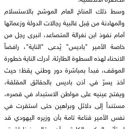
وسط ذلك المناخ العام الموشح بالاستسلام
والمهادنة من قِبل غالبية رجالات الدولة وزعمائها
أمام نفوذ ابن نغرالة المتصاعد، انبرى رجل من
خاصة الأمير "باديس" يُدعى "الناية"، رافضاً
الانحناء لهذه السطوة الطارئة. أدرك الناية خطورة
الموقف، فبدأ بمباشرة دور وطني يقظ؛ حيث
أخذ يسرّ في أذن باديس بالحقائق المقلقة،
ويفتح عينيه على مواطن الاستبداد في قصره،
مستنداً إلى دلائل وبراهين حتى استقرت في
نفس الأمير قناعة تامة بأن وزيره اليهودي قد
استأثر بالحكم بالكلية، وأن مقاليد غرناطة قد