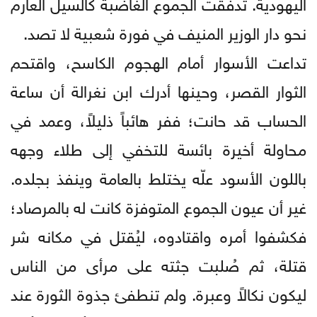
اليهودية. تدفقت الجموع الغاضبة كالسيل العارم
نحو دار الوزير المنيف في فورة شعبية لا تصد.
تداعت الأسوار أمام الهجوم الكاسح، واقتحم
الثوار القصر، وحينها أدرك ابن نغرالة أن ساعة
الحساب قد حانت؛ ففر هائباً ذليلاً، وعمد في
محاولة أخيرة بائسة للتخفي إلى طلاء وجهه
باللون الأسود علّه يختلط بالعامة وينفذ بجلده.
غير أن عيون الجموع المتوفزة كانت له بالمرصاد؛
فكشفوا أمره واقتادوه، ليُقتل في مكانه شر
قتلة، ثم صُلبت جثته على مرأى من الناس
ليكون نكالاً وعبرة. ولم تنطفئ جذوة الثورة عند