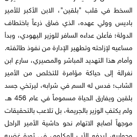
السخط في قلب "بلقين"، الابن الأكبر للأمير
باديس وولي عهده، الذي ضاق ذرعاً باختطاف
الدولة؛ فأعلن عداءه السافر للوزير اليهودي، وبدأ
مساعيه لإزاحته وتطهير الإدارة من نفوذ طائفته.
وأمام هذا التهديد المباشر والمصيري، سارع ابن
نغرالة إلى حياكة مؤامرة للتخلص من الأمير
الشاب؛ فدس له السم في شرابه، ليرتخي جسد
بلقين ويفارق الحياة مسموماً في عام 456 هـ.
ولم يكتفِ الوزير بالجريمة، بل تلاعب بالتحقيقات
موجهاً أصابع الاتهام نحو حاشية الأمير الراحل
وجواريه، ليدفع الأب المكلوم، في ثورة غضبه