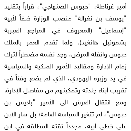
أمير غرناطة، "حبوس الصنهاجي"، قراراً بتقليد
"يوسف بن نغرالة" منصب الوزارة خلفاً لأبيه
"إسماعيل" (المعروف في المراجع العبرية
بشموئيل هانغيد). ولما تقدم العمر بالملك
حبوس وأثقله المرض، وجد نفسه مضطراً لترك
زمام الإدارة ومقاليد الأمور الملكية والسياسية
في يد وزيره اليهودي، الذي لم يضع وقتاً في
تقريب أبناء جلدته وتمكينهم من مفاصل الإدارة.
ومع انتقال العرش إلى الأمير "باديس بن
حبوس"، لم تتغير السياسة العامة؛ بل سار الابن
على خطى أبيه، مجدداً ثقته المطلقة في ابن