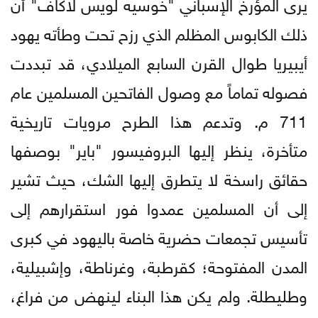
يرى المؤرخ الإسباني "خوسيه لويس لاكاف" أن
ذلك الكابوس المظلم الذي رزح تحت وطأته يهود
أيبيريا طوال القرن السابع الميلادي، قد تبددت
فصوله تماماً مع وصول الفاتحين المسلمين عام
711 م. وتدعم هذا الطرح مرويات تاريخية
متأخرة، ينظر إليها البروفيسور "باير" بوصفها
حقائق راسخة لا يتطرق إليها الشك، حيث تشير
إلى أن المسلمين عمدوا فور استقرارهم إلى
تأسيس تجمعات حضرية خاصة باليهود في كبرى
المدن المفتوحة؛ كقرطبة، وغرناطة، وإشبيلية،
وطليطلة. ولم يكن هذا البناء لينهض من فراغ،