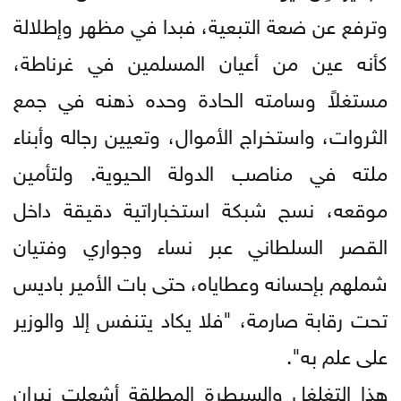
وترفع عن ضعة التبعية، فبدا في مظهر وإطلالة
كأنه عين من أعيان المسلمين في غرناطة،
مستغلاً وسامته الحادة وحده ذهنه في جمع
الثروات، واستخراج الأموال، وتعيين رجاله وأبناء
ملته في مناصب الدولة الحيوية. ولتأمين
موقعه، نسج شبكة استخباراتية دقيقة داخل
القصر السلطاني عبر نساء وجواري وفتيان
شملهم بإحسانه وعطاياه، حتى بات الأمير باديس
تحت رقابة صارمة، "فلا يكاد يتنفس إلا والوزير
على علم به".
هذا التغلغل والسيطرة المطلقة أشعلت نيران