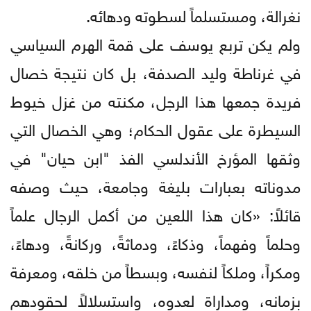
نغرالة، ومستسلماً لسطوته ودهائه.
ولم يكن تربع يوسف على قمة الهرم السياسي
في غرناطة وليد الصدفة، بل كان نتيجة خصال
فريدة جمعها هذا الرجل، مكنته من غزل خيوط
السيطرة على عقول الحكام؛ وهي الخصال التي
وثقها المؤرخ الأندلسي الفذ "ابن حيان" في
مدوناته بعبارات بليغة وجامعة، حيث وصفه
قائلاً: «كان هذا اللعين من أكمل الرجال علماً
وحلماً وفهماً، وذكاءً، ودماثةً، وركانةً، ودهاءً،
ومكراً، وملكاً لنفسه، وبسطاً من خلقه، ومعرفة
بزمانه، ومداراة لعدوه، واستسلالاً لحقودهم