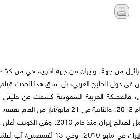
إسرائيل من جهة، وايران من جهة اخرى، هي من كشف
سس في دول الخليج العربي، بل سبق هذا الحدث قيام
ني، فالمملكة العربية السعودية كشفت عن خليت
تعملان لصالح إيران، الاولى في 28 مارس/آذار عام 2013، والثانية في 21 مايو/أ
البحرين بدأ الإعلان عن كشف خلايا تجسسية تعمل لصالح إيران منذ عا
السلطات الكويتية شبكة تجسس تعمل لصالح إيران في مايو 2010، و