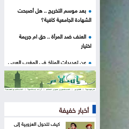
بعد موسم التخريج .. هل أصبحت
الشهادة الجامعية كافية؟
العنف ضد المرأة .. حق ام جريمة
اختيار
عن تهديدات المناخ في المغرب العربي
أخيراً العالم يكتشف سبتة
هل الزواج علاقة صحية
أخبار خفيفة
من كريم خان إلى بيدرو سانشيز…
كلفة الوقوف مع فلسطين
كيف تتحول العزوبية إلى