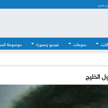
 نحن
لات
منوعات
فيديو وصورة
موسوعة الس
ل الخليج