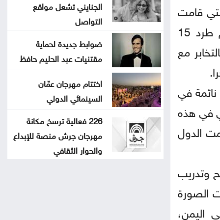
الجنايني تشعل مواقع
التي قامت
التواصل
بتخزين وحيازة السلاح بكميات كبيرة في إحدى مزارع منطقة العبدلي. وعلى اثر هذه الحادثة تم طرد 15
ضوابط جديدة لحماية
لتخابر مع
مقتنيات عبد الحليم حافظ
ا.
اختتام مهرجان عمّان
نائمة في
السينمائي الدولي
ي في هذه
226 فعالية ترسخ مكانة
ّمت الدول
مهرجان جرش منصة للإبداع
والحوار الثقافي
يح وتدريب
دت الصورة
ي اليمن،