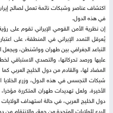
اكتشاف عناصر وشبكات نائمة تعمل لصالح إيرا
في هذه الدول.
إن نظرية الأمن القومي الإيراني تقوم على رؤي
يُعرقل التمدد الإيراني في المنطقة، على اعتبار
التباعد الجغرافي بين طهران وواشنطن، ويجعل ال
عليها ورصد تحركاتها، والتصدي الاستباقي لخطط
المضاد لها، والقادم من دول الخليج العربي كما
شبكات التجسس في هذه الدول، وزرع الخلايا الن
الأخيرة. ولعل تهديدات طهران المتكررة مؤخرا،
دول الخليج العربي، في حالة استهداف الولايات 
الردع للولايات المتحدة من جهة، والانتقام من 