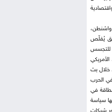
اقتصادية
 واشنطن،
يق يُقلّص
ة، للتجسس
الأمريكي
 خلال بث
في الحرب
لطاقة في
قها سياسة
دور شبكات