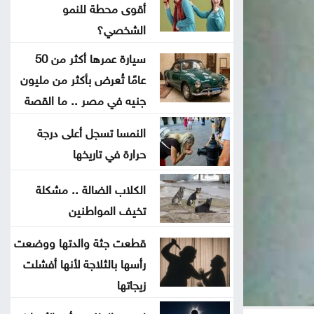
أقوى محطة للنمو
جون إسبوزيتو ومجتمعات الإسلام:
الشخصي؟
أحد آخر النبلاء
سيارة عمرها أكثر من 50
عامًا تُعرض بأكثر من مليون
دراسة حديثة: التحدث بأكثر من لغة
جنيه في مصر .. ما القصة
يبطئ الشيخوخة البيولوجية للدماغ
النمسا تسجل أعلى درجة
لا تغيير على موعد العودة للمدارس
حرارة في تاريخها
تركيا والسعودية وباكستان تعتزم
الكلاب الضالة .. مشكلة
تخيف المواطنين
توقيع اتفاقية دفاع مشترك
قطعت جثة والدتها ووضعت
النفط يرتفع 3 دولارات مع دراسة
رأسها بالثلاجة لأنها أفشلت
إيران حظر عبور سفن أميركية وإسرائيلية
زيجاتها
مضيق هرمز