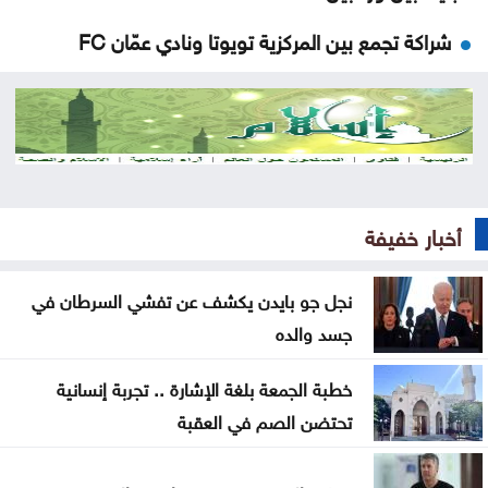
شراكة تجمع بين المركزية تويوتا ونادي عمّان FC
الحنيطي يستقبل مدير عام إدارة الخدمات الطبية الليبية
نتنياهو: إيران لن تمتلك أسلحة نووية
الحوثي يقصف تحشيدات سعودية ومخازن أسلحة بالمخا
أخبار خفيفة
الفيفا يحذر من محاولات للإطاحة بإنفانتينو
فتح باب التقديم لمنح تشيفنينغ للدراسة في بريطانيا
نجل جو بايدن يكشف عن تفشي السرطان في
جسد والده
إسرائيل ترفض خطة غزة
خطبة الجمعة بلغة الإشارة .. تجربة إنسانية
انطلاق مهرجان صيف تلفريك الخميس المقبل
تحتضن الصم في العقبة
إجراءات أمنية مشددة ضد مطلقي العيارات النارية
بالتوجيهي