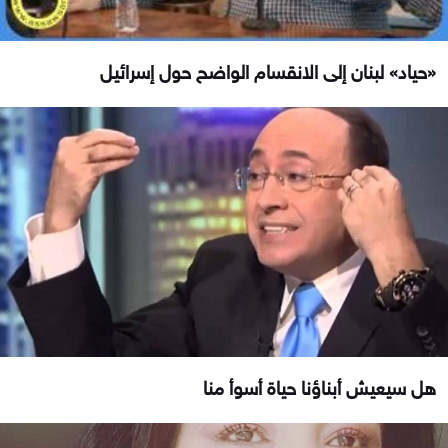
«حياد» لبنان إلى الانقسام الواضح حول إسرائيل
هل سيعيش أبناؤنا حياة أسوأ منا