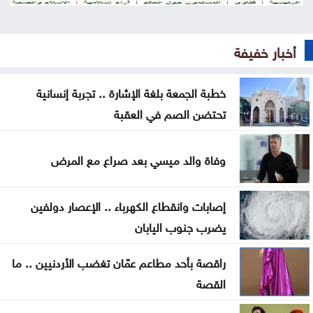
الأسود
اتفاق مكة وإعادة تشكيل الأمن الإقليمي… لماذا تبحث
أخبار خفيفة
الدول العربية عن مظلات جديدة؟ وأين مصر؟
خطبة الجمعة بلغة الإشارة .. تجربة إنسانية
رحلة في ذاكرة الوطن .. موظفو اليرموك يثمّنون جهود
تحتضن الصم في العقبة
نادي العاملين
دولة صغيرة .. بس قَدّ حالنا وأكبر من الخارطة !
وفاة والد ميسي بعد صراع مع المرض
كلّيّة الحقوق في الجامعة الأردنيّة تُواصل صناعة
إصابات وانقطاع الكهرباء .. الإعصار دولفين
الكفاءات القانونيّة بتخريج 265 طالبًا وطالبةً
يضرب جنوب اليابان
كلّيّة الهندسة في الجامعة الأردنيّة تودّع 808 من خرّيجيها
راقصة بأحد مطاعم عمّان تغضب الأردنيين .. ما
ضمن فوج الهواشم
القصة
العيسوي يرعى احتفال أهالي الرمثا بالأعياد والمناسبات