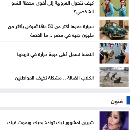
كيف تتحول العزوبية إلى أقوى محطة للنمو
الوطنية
الشخصي؟
انطلاق فعاليات مهرجان العباءة الخضراء في عجلون
سيارة عمرها أكثر من 50 عامًا تُعرض بأكثر من
إصابة 3 عسكريين لبنانيين وعدوان على الجنوب
مليون جنيه في مصر .. ما القصة
النمسا تسجل أعلى درجة حرارة في تاريخها
الكلاب الضالة .. مشكلة تخيف المواطنين
فنون
شيرين لمشهور تيك توك: بحبك وبموت فيك