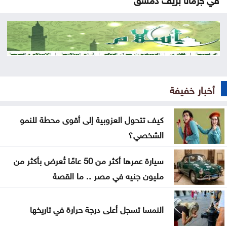
العراق يستلم 500 مليون دولار من البنك المركزي
الأميركي
إرادة ملكية بتعيين رئيس الديوان الملكي ومدير مكتب
الملك في مجلس الأمن القومي
أخبار خفيفة
إصابة طفلين فلسطينيين بنيران الجيش الإسرائيلي في
غزة
كيف تتحول العزوبية إلى أقوى محطة للنمو
الشخصي؟
بلال احمد المحاسنه مبارك المسمى الجديد
سيارة عمرها أكثر من 50 عامًا تُعرض بأكثر من
الأشغال تبدأ السبت أعمال صيانة طريق معان – البادية
مليون جنيه في مصر .. ما القصة
تخفيض عدد أعضاء مجلس التعليم العالي ومجالس
الأمناء
النمسا تسجل أعلى درجة حرارة في تاريخها