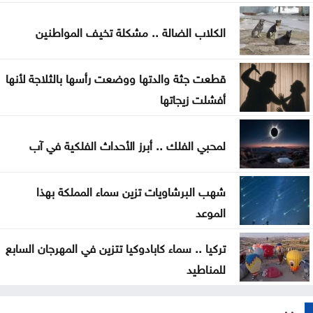
توافق مبدئي على آلية تعيين المدير التنفيذي للبلديات
الكلاب الضالة .. مشكلة تخيف المواطنين
اليرموك تطلق اسم اليوبيل الذهبي على خريجي الفوج
47 من طلبتها
قطعت جثة والدتها ووضعت رأسها بالثلاجة لأنها
تعيين سفيرين جديدين لبيلاروس والبيرو غير مقيمين
أفشلت زيجاتها
جمعية أطباء القلب الأردنية تنظم ندوة علمية
لمحبي الفلك .. أبرز الأحداث الفلكية في آب
شهب البرشاويات تزين سماء المملكة بهذا
الموعد
تركيا .. سماء كابادوكيا تتزين في المهرجان السابع
للمناطيد
فنون