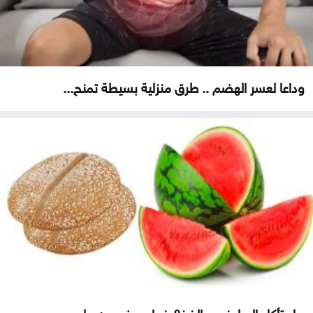
وداعا لعسر الهضم .. طرق منزلية بسيطة تمنح...
هل تأكل البطيخ مع الخبز؟ خبراء يوضحون ما...