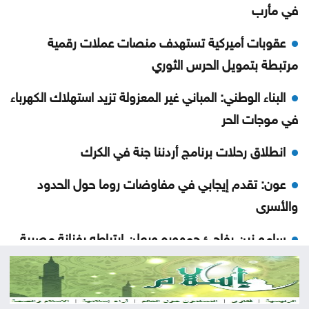
في مأرب
عقوبات أميركية تستهدف منصات عملات رقمية
مرتبطة بتمويل الحرس الثوري
البناء الوطني: المباني غير المعزولة تزيد استهلاك الكهرباء
في موجات الحر
انطلاق رحلات برنامج أردننا جنة في الكرك
عون: تقدم إيجابي في مفاوضات روما حول الحدود
والأسرى
سامو زين يفاجئ جمهوره ويعلن ارتباطه بفنانة مصرية
أوبن إيه آي تتيح محادثات غير محدودة لمستخدمي
ChatGPT المجانيين