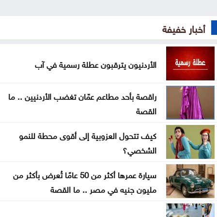
6 وسائل منزلية فعّالة لطرد البعوض
أخبار خفيفة
البنك الدولي يمنح سوريا 100 مليون دولار لتحديث
القطاع المالي
الأردنيون يترقبون عطلة رسمية في آب
بغداد والرياض تبحثان التنسيق الأمني وتطورات
المنطقة
راقصة بأحد مطاعم عمّان تغضب الأردنيين .. ما
واشنطن: اتفاق مرتقب لإعادة فتح مضيق هرمز خلال
القصة
الساعات المقبلة
كيف تتحول العزوبية إلى أقوى محطة للنمو
مُسيرة أوكرانية تستهدف مبنى سكنيا وتودي بحياة
الشخصي؟
شخصين في القرم
سيارة عمرها أكثر من 50 عامًا تُعرض بأكثر من
نائب أردوغان: اتفاقية مكة للدفاع المشترك خطوة
مليون جنيه في مصر .. ما القصة
تاريخية لتعزيز أمن المنطقة