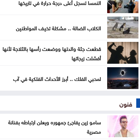
النمسا تسجل أعلى درجة حرارة في تاريخها
أمانة عمّان تحيل عطاء محطة الباص السريع إلى مقاول
محلي
الكلاب الضالة .. مشكلة تخيف المواطنين
أمانة عمّان تبدأ المرحلة الأولى بإدخال 50 آلية لتطوير
إدارة النفايات
قطعت جثة والدتها ووضعت رأسها بالثلاجة لأنها
أفشلت زيجاتها
لمحبي الفلك .. أبرز الأحداث الفلكية في آب
فنون
سامو زين يفاجئ جمهوره ويعلن ارتباطه بفنانة
مصرية