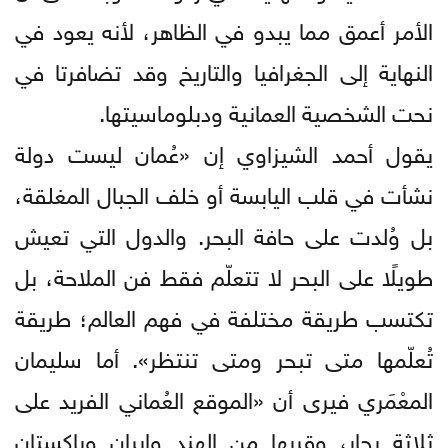
الأمر أعمق مما يبدو في الظاهر، لأنه يعود في
النهاية إلى الجغرافيا والتاريخ وقد تضافرتا في
نحت الشخصية العمانية ودبلوماسيتها.
يقول أحمد الشيزاوي إن «عُمان ليست دولة
نشأت في قلب اليابسة أو خلف الجبال المغلقة،
بل وُلدت على حافة البحر. والدول التي تعيش
طويلًا على البحر لا تتعلّم فقط فن الملاحة، بل
تكتسب طريقة مختلفة في فهم العالم؛ طريقة
تُعلّمها متى تبحر ومتى تنتظر». أما سليمان
المعْمَري فيرى أن «الموقع العُماني الفريد على
ثلاثة بحار، وقربها من الهند وإيران وباكستان