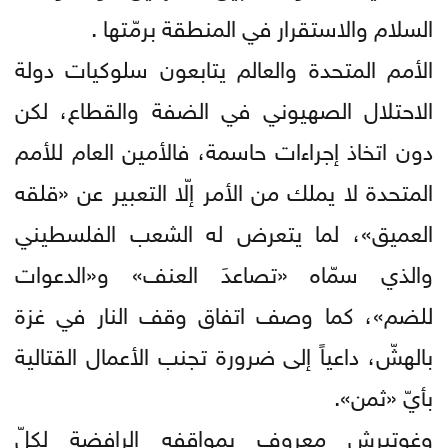
السلام والاستقرار في المنطقة برمّتها .
الأمم المتحدة والعالم يتابعون سلوكيات دولة
الاحتلال الصهيوني في الضفة والقطاع، لكن
دون اتخاذ إجراءات حاسمة، فالأمين العام للأمم
المتحدة لا يملك من الأمر إلّا التعبير عن «قلقه
العميق»، لما يتعرض له الشعب الفلسطيني
والذي سمّاه «تصاعدَ العنف» و«الدعوات
للضم»، كما وصف اتفاق وقف النار في غزة
بالهشّ، داعياً إلى ضرورة تجنب الأعمال القتالية
بأيّ «ثمن».
وغوتيرش معروف بمواقفه الرافضة لكلّ