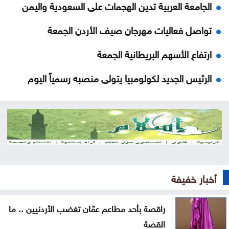
الجامعة العربية تدين الهجمات على السعودية واليمن
تواصل فعاليات مهرجان صيف الأردن الجمعة
ارتفاع الأسهم البريطانية الجمعة
الرئيس الجديد لكولومبيا يتولى منصبه رسمياً اليوم
الأردن يدين الاعتداء الحوثي في نجران بالسعودية
إردوغان يصل إلى جدة
ارتفاع كبير في الصادرات والواردات الصينية
الاحتلال يلقي قنبلة باتجاه جرافة للجيش اللبناني
أخبار خفيفة
بالمنصوري
راقصة بأحد مطاعم عمّان تغضب الأردنيين .. ما
خلّف قتلى وجرحى .. هجوم حوثي بالمسيّرات على مأرب
القصة