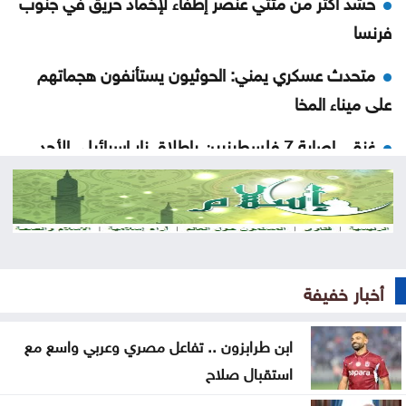
حشد أكثر من مئتي عنصر إطفاء لإخماد حريق في جنوب
فرنسا
متحدث عسكري يمني: الحوثيون يستأنفون هجماتهم
على ميناء المخا
غزة .. إصابة 7 فلسطينيين بإطلاق نار إسرائيلي الأحد
إيران .. تعيين محسن رضائي أمينا عاما للمجلس الأعلى
للأمن القومي
القناة 13: خلافات تل أبيب وواشنطن تتعمق بشأن إنهاء
القتال في 3 جبهات
أخبار خفيفة
ترمب: نراقب إيران اقتصادياً ونؤجل أي تحرك عسكري
ابن طرابزون .. تفاعل مصري وعربي واسع مع
كبير
استقبال صلاح
الحيصة: أراضي مشروع سكة العقبة ستسجل باسم