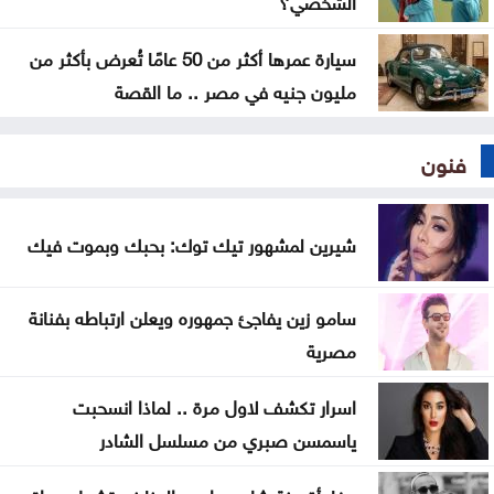
سيارة عمرها أكثر من 50 عامًا تُعرض بأكثر من
مليون جنيه في مصر .. ما القصة
فنون
شيرين لمشهور تيك توك: بحبك وبموت فيك
سامو زين يفاجئ جمهوره ويعلن ارتباطه بفنانة
مصرية
اسرار تكشف لاول مرة .. لماذا انسحبت
ياسمسن صبري من مسلسل الشادر
مفاجأة منة شلبي واحمد الجنايني تشعل مواقع