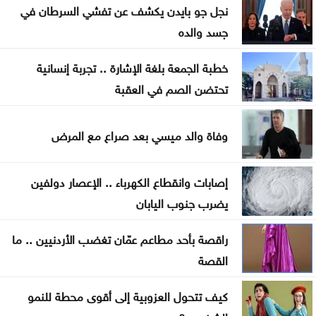
نجل جو بايدن يكشف عن تفشي السرطان في
خزينة الدولة
جسد والده
صورة تختصر حكاية إنجاز .. وحفل سيبقى محفورا في
خطبة الجمعة بلغة الإشارة .. تجربة إنسانية
ذاكرة جامعة آل البيت
تحتضن الصم في العقبة
حين لا يعود القمع ضروريًا: كيف تُنتَج اللامبالاة
السياسية؟
وفاة والد ميسي بعد صراع مع المرض
ترمب للعالم .. توكلو ع الله بصير خير
إصابات وانقطاع الكهرباء .. الإعصار دولفين
ابن طرابزون .. تفاعل مصري وعربي واسع مع استقبال
يضرب جنوب اليابان
صلاح
راقصة بأحد مطاعم عمّان تغضب الأردنيين .. ما
الرئاسة التركية تطلق حملة إعلامية خاصة بـاتفاقية مكة
القصة
كيف تتحول العزوبية إلى أقوى محطة للنمو
الشخصي؟