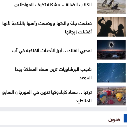
الكلاب الضالة .. مشكلة تخيف المواطنين
ترامب يوقع أمرا تنفيذيا يهدف لتقييد حق اكتساب
الجنسية الأميركية بالولادة
قطعت جثة والدتها ووضعت رأسها بالثلاجة لأنها
أفشلت زيجاتها
لمحبي الفلك .. أبرز الأحداث الفلكية في آب
شهب البرشاويات تزين سماء المملكة بهذا
الموعد
تركيا .. سماء كابادوكيا تتزين في المهرجان السابع
للمناطيد
فنون