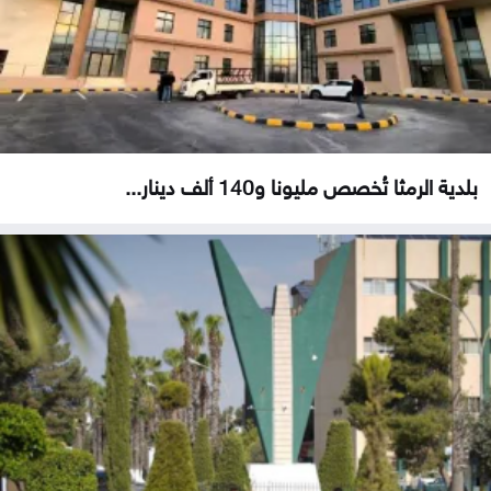
بلدية الرمثا تُخصص مليونا و140 ألف دينار...