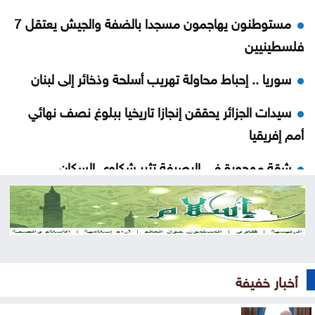
مستوطنون يهاجمون مسجدا بالضفة والجيش يعتقل 7
فلسطينيين
سوريا .. إحباط محاولة تهريب أسلحة وذخائر إلى لبنان
سيدات الجزائر يحققن إنجازا تاريخيا ببلوغ نصف نهائي
أمم إفريقيا
شقة مهجورة في الرصيفة تثير شكاوى السكان ..
تفاصيل
السعودية واليمن وقطر ترحب ببيان مجلس الأمن إزاء
هجمات الحوثيين
المنتخب الوطني ت 20 يتغلب على نظيره الكويتي وديا
أخبار خفيفة
الصفدي والزياني يبحثان تطورات الأوضاع الإقليمية