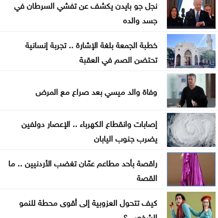
نجل جو بايدن يكشف عن تفشي السرطان في
وسبل إنهاء التصعيد
جسد والده
اضطرابات جوية موسمية تضرب مناطق عربية خلال
خطبة الجمعة بلغة الإشارة .. تجربة إنسانية
الأيام المقبلة
تحتضن الصم في العقبة
كان الله في عون وزير التربية والتعليم والتعليم العالي ..
استحقاقات ثقيلة واختبار حقيقي للكفاءة والحوكمة
وفاة والد ميسي بعد صراع مع المرض
تركيا تطالب روسيا وأوكرانيا بتعليق الهجمات في البحر
إصابات وانقطاع الكهرباء .. الإعصار دولفين
الأسود
يضرب جنوب اليابان
اتفاق مكة وإعادة تشكيل الأمن الإقليمي… لماذا تبحث
راقصة بأحد مطاعم عمّان تغضب الأردنيين .. ما
الدول العربية عن مظلات جديدة؟ وأين مصر؟
القصة
رحلة في ذاكرة الوطن .. موظفو اليرموك يثمّنون جهود
كيف تتحول العزوبية إلى أقوى محطة للنمو
نادي العاملين
الشخصي؟