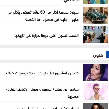
دولة صغيرة .. بس قَدّ حالنا وأكبر من الخارطة !
سيارة عمرها أكثر من 50 عامًا تُعرض بأكثر من
مليون جنيه في مصر .. ما القصة
النمسا تسجل أعلى درجة حرارة في تاريخها
فنون
شيرين لمشهور تيك توك: بحبك وبموت فيك
سامو زين يفاجئ جمهوره ويعلن ارتباطه بفنانة
مصرية
اسرار تكشف لاول مرة .. لماذا انسحبت