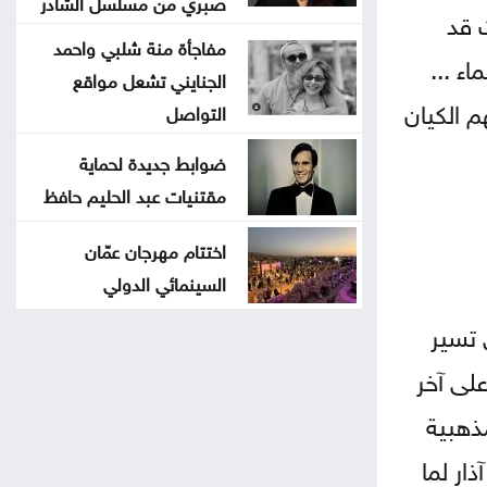
صبري من مسلسل الشادر
 قد
مفاجأة منة شلبي واحمد
ء ...
الجنايني تشعل مواقع
م الكيان
التواصل
ضوابط جديدة لحماية
مقتنيات عبد الحليم حافظ
اختتام مهرجان عمّان
السينمائي الدولي
 تسير
لى آخر
ذهبية
ار لما