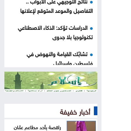
نتائج التوجيهي على الأبواب ..
التفاصيل والموعد المتوقع لإعلانها
الدراسات تؤكد: الذكاء الاصطناعي
تكنولوجيا بلا جدوى
تشابُك القيامة والنهوض في
فلسطين وإسرائيل
هزيمة ترامب في مفاوضات إيران
«حياد» لبنان إلى الانقسام الواضح
حول إسرائيل
أخبار خفيفة
هل سيعيش أبناؤنا حياة أسوأ منا
راقصة بأحد مطاعم عمّان