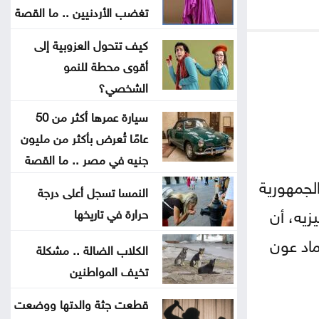
تغضب الأردنيين .. ما القصة
مات قبل تخرجه بشهر .. فيديو مؤثر
لأم تتسلم شهادة ابنها الراحل
كيف تتحول العزوبية إلى
أقوى محطة للنمو
موجة حر قوية تضرب المنطقة بحرارة
الشخصي؟
تلامس 50 مئوية .. ماذا عن الأردن؟
سيارة عمرها أكثر من 50
عامًا تُعرض بأكثر من مليون
البرلمان العربي يدين تفجيرًا إرهابيًا
جنيه في مصر .. ما القصة
استهدف حافلة ركاب بريف دمشق
الجمهورية
النمسا تسجل أعلى درجة
زيه، أن
حرارة في تاريخها
واشنطن تضغط على إسرائيل لإقرار
هدنة في غزة
ماد عون
الكلاب الضالة .. مشكلة
تخيف المواطنين
إسبانيا تفرض قيودًا على الرحلات
الجوية والسفن القادمة من إيطاليا
قطعت جثة والدتها ووضعت