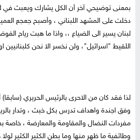
بمعنى توضيحي آخر أن الكل يشارك ويعبث في لب
دخلت على المشهد اللبناني ، وأصبح جعجع العميل ا
لبنان يسير الى الضياع ،، واذا ما هبت رياح الفو
اللقيط "اسرائيل"، ولن نخسر الا نحن كلبنانيين اول
لذا فقد كان من الاحرى بالرئيس الحريري (سابقا) 
وفق اجندة واهداف تدرس بكل خبث ، وتدار بالريم
مفردات النضال والمقاومة والمعارضة ، خاصة ب
وطائفية ما ظهر منها وما بطن الكثير الكثير لولا 