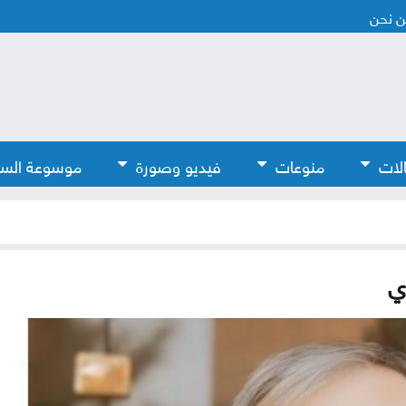
 نحن
لات
منوعات
فيديو وصورة
موسوعة الس
ي