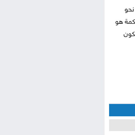
نحو
كمة هو
كون