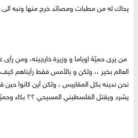
يحاك له من مطبات ومصائد خرج منها ونبه الى خ
من يرى حميّة اوباما و وزيرة خارجيته، ومن رأى 
العالم بخير ،، ولكن و بالأمس فقط رأيناهم كي
نحن ندينه بكل المقاييس ، ولكن أين كانوا حي
يشرد ويقتل الفلسطيني المسيحي ؟؟ بكاء وحميّة و