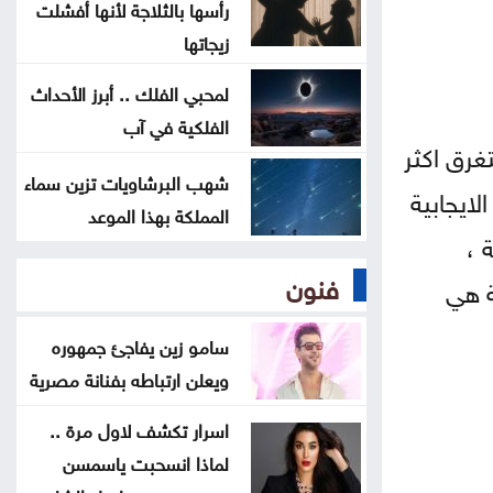
رأسها بالثلاجة لأنها أفشلت
الحكومة التركية تنفي أي تعارض بين
زيجاتها
اتفاقية الدفاع والتزامات الناتو
لمحبي الفلك .. أبرز الأحداث
الفلكية في آب
مسؤول أميركي: تقدم في محادثات
غرق اكثر
عُمان وإيران حول مضيق هرمز
شهب البرشاويات تزين سماء
لايجابية
المملكة بهذا الموعد
 ،
فنون
ية هي
سامو زين يفاجئ جمهوره
ويعلن ارتباطه بفنانة مصرية
اسرار تكشف لاول مرة ..
لماذا انسحبت ياسمسن