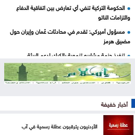
الحكومة التركية تنفي أي تعارض بين اتفاقية الدفاع
والتزامات الناتو
مسؤول أميركي: تقدم في محادثات عُمان وإيران حول
مضيق هرمز
تنفيذ حزمة مشاريع تنموية بالكرك لدعم البيئة
الاستثمارية
انطلاق منافسات بطولة الحسن الدولية العاشرة
للتايكواندو
مجلس الشيوخ الأميركي يتبنى عقوبات جديدة على
أخبار خفيفة
روسيا
الأردنيون يترقبون عطلة رسمية في آب
الحوثيون يتبنون هجومًا على معسكر للقوات الحكومية