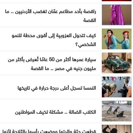
في مأرب
راقصة بأحد مطاعم عمّان تغضب الأردنيين .. ما
عقوبات أميركية تستهدف منصات عملات رقمية
القصة
مرتبطة بتمويل الحرس الثوري
كيف تتحول العزوبية إلى أقوى محطة للنمو
البناء الوطني: المباني غير المعزولة تزيد استهلاك الكهرباء
الشخصي؟
في موجات الحر
سيارة عمرها أكثر من 50 عامًا تُعرض بأكثر من
انطلاق رحلات برنامج أردننا جنة في الكرك
مليون جنيه في مصر .. ما القصة
عون: تقدم إيجابي في مفاوضات روما حول الحدود
والأسرى
النمسا تسجل أعلى درجة حرارة في تاريخها
سامو زين يفاجئ جمهوره ويعلن ارتباطه بفنانة مصرية
الكلاب الضالة .. مشكلة تخيف المواطنين
أوبن إيه آي تتيح محادثات غير محدودة لمستخدمي
ChatGPT المجانيين
قطعت جثة والدتها ووضعت رأسها بالثلاجة لأنها