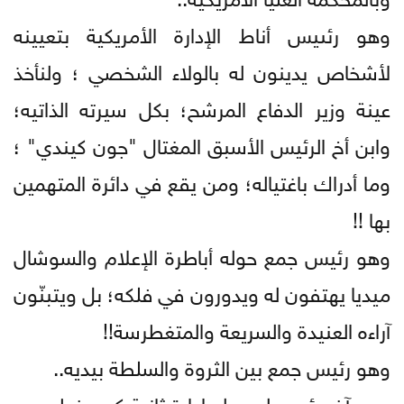
وهو رئىيس أناط الإدارة الأمريكية بتعيينه
لأشخاص يدينون له بالولاء الشخصي ؛ ولنأخذ
عينة وزير الدفاع المرشح؛ بكل سيرته الذاتيه؛
وابن أخ الرئيس الأسبق المغتال "جون كيندي" ؛
وما أدراك باغتياله؛ ومن يقع في دائرة المتهمين
بها !!
وهو رئيس جمع حوله أباطرة الإعلام والسوشال
ميديا يهتفون له ويدورون في فلكه؛ بل ويتبنّون
آراءه العنيدة والسريعة والمتغطرسة!!
وهو رئيس جمع بين الثروة والسلطة بيديه..
وهو آخر رئيس ليس له ادارة ثانية كي يخطب ود