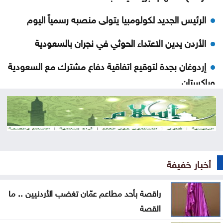
الرئيس الجديد لكولومبيا يتولى منصبه رسمياً اليوم
الأردن يدين الاعتداء الحوثي في نجران بالسعودية
إردوغان بجدة لتوقيع اتفاقية دفاع مشترك مع السعودية
وباكستان
ارتفاع كبير في الصادرات والواردات الصينية
الاحتلال يلقي قنبلة باتجاه جرافة للجيش اللبناني
بالمنصوري
أخبار خفيفة
خلّف قتلى وجرحى .. هجوم حوثي بالمسيّرات على مأرب
العثور على جثة شخص داخل حفرة في الكورة
راقصة بأحد مطاعم عمّان تغضب الأردنيين .. ما
القصة
الاحتلال يقصف بلدة ميس الجبل جنوبي لبنان