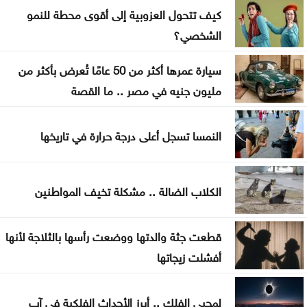
كيف تتحول العزوبية إلى أقوى محطة للنمو
فينيسيوس جونيور يمدد عقده مع ريال مدريد
الشخصي؟
ارتفاع عدد إصابات إيبولا إلى أكثر من 4 آلاف بالكونغو
سيارة عمرها أكثر من 50 عامًا تُعرض بأكثر من
مليون جنيه في مصر .. ما القصة
النمسا تسجل أعلى درجة حرارة في تاريخها
الكلاب الضالة .. مشكلة تخيف المواطنين
قطعت جثة والدتها ووضعت رأسها بالثلاجة لأنها
أفشلت زيجاتها
لمحبي الفلك .. أبرز الأحداث الفلكية في آب